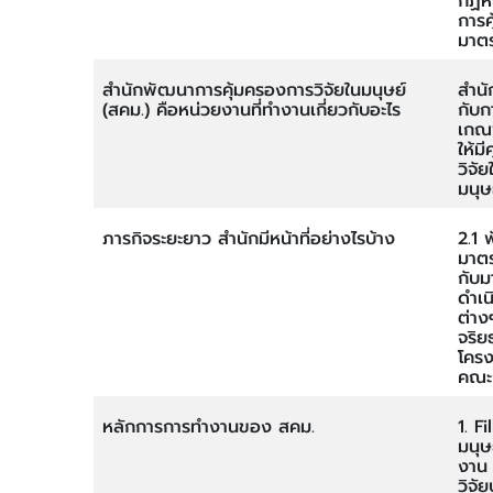
กฏหม
การค
มาต
สำนักพัฒนาการคุ้มครองการวิจัยในมนุษย์
สำนั
(สคม.) คือหน่วยงานที่ทำงานเกี่ยวกับอะไร
กับก
เกณฑ
ให้ม
วิจั
มนุ
ภารกิจระยะยาว สำนักมีหน้าที่อย่างไรบ้าง
2.1 
มาตร
กับม
ดำเน
ต่าง
จริย
โครง
คณะ
หลักการการทำงานของ สคม.
1. F
มนุษ
งาน 
วิจ