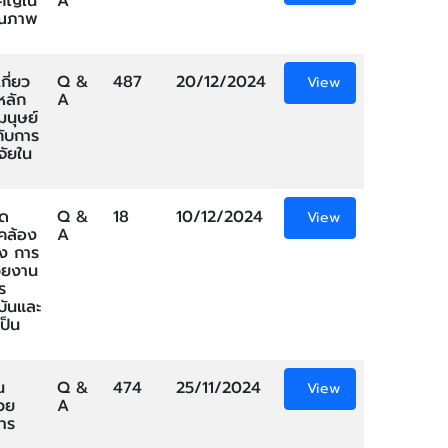
ำคัญใน
A
คุณภาพ
กี่ยว
Q &
487
20/12/2024
View
หลัก
A
มนุษย์
กับการ
จัยใน
นด
Q &
18
10/12/2024
View
คล้อง
A
อง การ
วยงาน
ร
บันและ
ป็น
น
Q &
474
25/11/2024
View
วย
A
าร