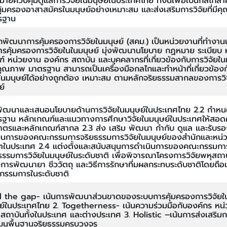
ายควบคุมดูแลการวิจัยในมนุษย์ในประเทศไทย ทั้งนี้เพื่อเป็นกลไกส
ุ้มครองอาสาสมัครในมนุษย์อย่างเหมาะสม และส่งเสริมการวิจัยที่มี
รฐาน
กพัฒนาการคุ้มครองการวิจัยในมนุษย์ (สคม.) เป็นหน่วยงานที่ทำงานเ
ารคุ้มครองการวิจัยในในมนุษย์ มุ่งพัฒนานโยบาย กฏหมาย ระเบียบ 
์ หน่วยงาน องค์กร สถาบัน และบุคคลากรที่เกี่ยวข้องกับการวิจัยใน
ีคุณภาพ มาตรฐาน สามารถเป็นเครื่องมือกลไกและทำหน้าที่เกี่ยวข้อง
ยในมนุษย์ได้อย่างถูกต้อง เหมาะสม ตามหลักจริยธรรมสากลของการวิ
ษย์
พัฒนาและเสนอนโยบายด้านการวิจัยในมนุษย์ในประเทศไทย 2.2 กำห
ฐาน หลักเกณฑ์และแนวทางการศึกษาวิจัยในมนุษย์ในประเทศให้สอด
าตรและหลักเกณฑ์สากล 2.3 ส่ง เสริม พัฒนา กำกับ ดูแล และรับร
ินการของคณะกรรมการจริยธรรมการวิจัยในมนุษย์ของสำนักและหน่
ๆในประเทศ 2.4 แต่งตั้งและสนับสนุนการดำเนินการของคณะกรรมกา
ธรรมการวิจัยในมนุษย์ในระดับชาติ เพื่อพิจารณาโครงการวิจัยพหุสถา
การพัฒนายา ชีววัตถุ และวิธีการรักษาที่มผลกระทบระดับชาติโดยถือเ
กรรมการในระดับชาติ
ill the gap- เน้นการพัฒนาส่วนขาดของระบบการคุ้มครองการวิจัยใ
ย์ในประเทศไทย 2. Togetherness- เน้นความร่วมมือกับองค์กร หน่
สถาบันทั้งในประเทศ และต่างประเทศ 3. Holistic –เน้นการส่งเสริมก
ัยบนพื้นฐานจริยธรรมครบวงจร